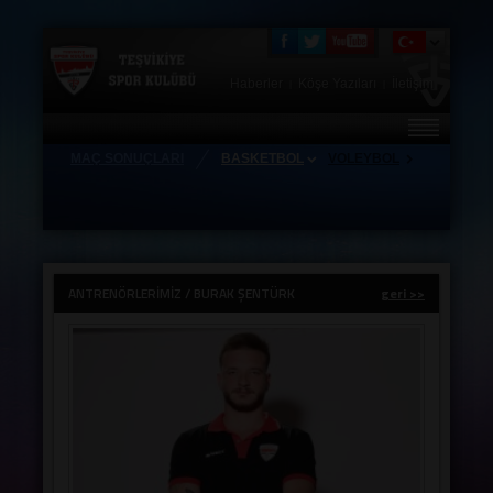
Haberler
Köşe Yazıları
İletişim
|
|
MAÇ SONUÇLARI
BASKETBOL
VOLEYBOL
HAKKIMIZDA
FOTO GALERİ
TEŞVİKİYE STORE
ANTRENÖRLERİMİZ / BURAK ŞENTÜRK
geri >>
ZİYARETÇİ DEFTERİ
ANTRENÖRLERİMİZ
TAKIMLAR
HAFTALIK MAÇ PROGRAMI
KAMPLAR