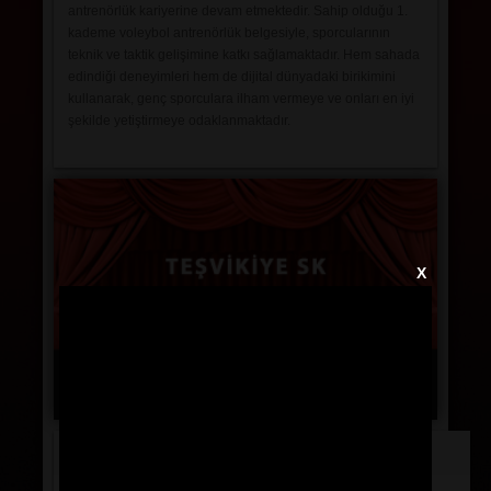
antrenörlük kariyerine devam etmektedir. Sahip olduğu 1.
kademe voleybol antrenörlük belgesiyle, sporcularının
teknik ve taktik gelişimine katkı sağlamaktadır. Hem sahada
edindiği deneyimleri hem de dijital dünyadaki birikimini
kullanarak, genç sporculara ilham vermeye ve onları en iyi
şekilde yetiştirmeye odaklanmaktadır.
X
Basketbol
Voleybol
Jimnastic
Teşvikiye de Bu Hafta
21 Kasım 2025 Cuma