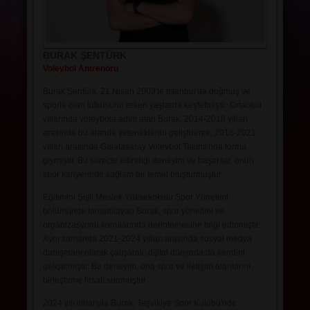
SALONLAR
BURAK ŞENTÜRK
Voleybol Antrenörü
Burak Şentürk, 21 Nisan 2003'te İstanbul'da doğmuş ve
sporla olan tutkusunu erken yaşlarda keşfetmiştir. Ortaokul
yıllarında voleybola adım atan Burak, 2014-2018 yılları
arasında bu alanda yeteneklerini geliştirerek, 2016-2021
yılları arasında Galatasaray Voleybol Takımı'nda forma
giymiştir. Bu süreçte edindiği deneyim ve başarılar, onun
spor kariyerinde sağlam bir temel oluşturmuştur.
Eğitimini Şişli Meslek Yüksekokulu Spor Yönetimi
bölümünde tamamlayan Burak, spor yönetimi ve
organizasyonu konularında derinlemesine bilgi edinmiştir.
Aynı zamanda 2021-2024 yılları arasında sosyal medya
danışmanı olarak çalışarak, dijital dünyada da kendini
geliştirmiştir. Bu deneyim, ona spor ve iletişim alanlarını
birleştirme fırsatı sunmuştur.
2024 yılı itibarıyla Burak, Teşvikiye Spor Kulübü'nde