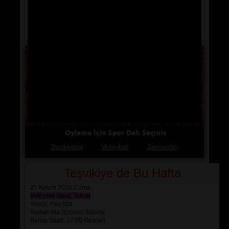
Ahi Evran Mesleki ve Teknik Anadolu Lisesi S.S.
(BASKETBOL)
Basketbol
Voleybol
Jimnastic
Teşvikiye de Bu Hafta
21 Kasım 2025 Cuma
Voleybol Genç Takım
Rakip: Atayıldız
Halkalı Ata Sporları Salonu
Servis Saati: 17:00 Resneli