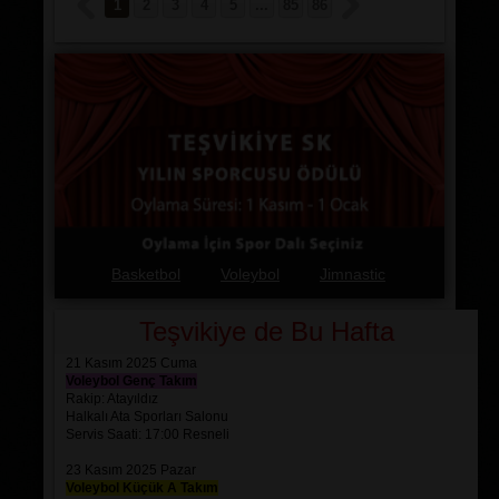
1
2
3
4
5
...
85
86
İkinci sette toparlanan takımımız, performansını belirgin bir
şekilde yükselterek oyun kontrolünü tamamen eline aldı.
Savunmadaki sağlam duruş ve etkili hücumlarla rakibimizi
baskı altına almayı başardık. Özellikle servislerdeki dikkatli
performansımız ve organize ataklarımız, seti kısa sürede
lehimize çevirdi. Seti 25-10 gibi çarpıcı bir farkla alarak
üstünlüğümüzü açıkça ortaya koyduk.
Maçı 2-0’lık net bir galibiyetle tamamlayan Genç Kız
Takımımız, sezona güçlü bir başlangıç yapmanın
mutluluğunu yaşadı. Oyuncularımızın gösterdiği mücadele
ve kazanma azmi, gelecek maçlar için büyük bir motivasyon
Basketbol
Voleybol
Jimnastic
kaynağı oldu. Bu güzel galibiyet, sezonun geri kalanında
elde edeceğimiz başarılara güçlü bir temel attı.
Teşvikiye de Bu Hafta
21 Kasım 2025 Cuma
Voleybol Genç Takım
Rakip: Atayıldız
Halkalı Ata Sporları Salonu
Servis Saati: 17:00 Resneli
23 Kasım 2025 Pazar
Voleybol Küçük A Takım