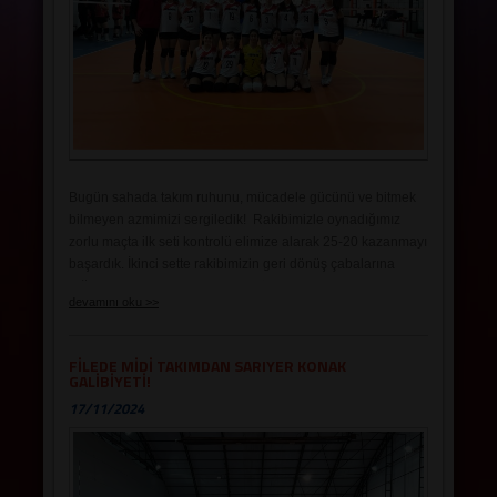
SALONLAR
Bugün sahada takım ruhunu, mücadele gücünü ve bitmek
bilmeyen azmimizi sergiledik! Rakibimizle oynadığımız
zorlu maçta ilk seti kontrolü elimize alarak 25-20 kazanmayı
başardık. İkinci sette rakibimizin geri dönüş çabalarına
rağmen oyundan kopmadık ve tüm enerjimizi son sete
devamını oku >>
sakladık.
Son sette adeta nefesleri kestik! Kritik anlarda yaptığımız
FİLEDE MİDİ TAKIMDAN SARIYER KONAK
etkili bloklar, savunmadaki hızlı reaksiyonlarımız ve
GALİBİYETİ!
mükemmel hücum organizasyonlarımızla 15-11’lik skorla
17/11/2024
seti ve maçı kazandık! Bu zafer, takım olarak verdiğimiz
emeğin ve sahadaki uyumumuzun bir göstergesi.
Bizimle bu heyecanı paylaşan tüm destekçilerimize
teşekkür ederiz. Daha nice galibiyetlerde buluşmak