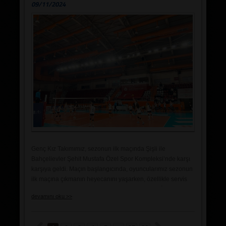
09/11/2024
kurtulamadı. Sonuç olarak Teşvikiye, maçı 2-0 kazanarak
sahadan galip ayrıldı ve izleyicilerine unutulmaz bir akşam
yaşattı.
Genç Kız Takımımız, sezonun ilk maçında Şişli ile
Bahçelievler Şehit Mustafa Özel Spor Kompleksi’nde karşı
karşıya geldi. Maçın başlangıcında, oyuncularımız sezonun
ilk maçına çıkmanın heyecanını yaşarken, özellikle servis
ve hücum hatalarında ufak aksaklıklar yaşandı. İlk set
devamını oku >>
boyunca başa baş bir mücadele sergileyen ekibimiz, her
şeye rağmen sakin kalıp oyuna tutunarak rakibine karşı
direnç gösterdi.