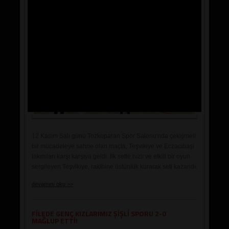
gelenin en iyisini yaparak saha içindeki başarılarını
artırmak için çaba gösterdi. Bu süreçte, özellikle genç
sporcuların kendilerini geliştirme yönünde önemli adımlar
attıkları gözlemlendi. Ayrıca, her iki takımın oyuncuları
arasındaki dayanışma ve centilmenlik de sporun birleştirici
gücünü ortaya koydu.
12 Kasım Salı günü Tozkoparan Spor Salonu'nda çekişmeli
bir mücadeleye sahne olan maçta, Teşvikiye ve Eczacıbaşı
takımları karşı karşıya geldi. İlk sette hızlı ve etkili bir oyun
sergileyen Teşvikiye, rakibine üstünlük kurarak seti kazandı.
Teşvikiye'nin takım olarak uyumu ve oyuncuların
devamını oku >>
koordinasyonu, seyircilerden büyük beğeni topladı.
İkinci sette de yüksek tempolu bir mücadele vardı.
FİLEDE GENÇ KIZLARIMIZ ŞİŞLİ SPORU 2-0
Eczacıbaşı, skor farkını kapatmak için direniş gösterse de
MAĞLUP ETTİ!
Teşvikiye’nin üstün performansı karşısında geri düşmekten