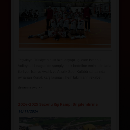
dileğiyle!
Teşvikiye, Türkiye’nin ilk özel altyapı ligi olan İstanbul
Volleyball League’de şampiyonluk hedefine emin adımlarla
ilerliyor. İstinye Avcılık ve Atıcılık Spor Kulübü sahasında
oynanan Konak karşılaşması, hem takımların rekabet
gücünü hem de seyircilere yaşattığı heyecanı gözler önüne
devamını oku >>
serdi. İlk sette etkili servisler ve hücum oyunuyla rakibine
üstünlük kuran Teşvikiye, 20-25’lik skorla öne geçti.
Oyuncular arasındaki uyum ve taktiksel disiplin, bu sette
2024-2025 Sezonu Kış Kampı Bilgilendirme
galibiyetin anahtarı oldu.
14/11/2024
İkinci sette ise Konak, oyuna daha güçlü bir giriş yaparak
etkili bir savunma ve hücum performansı sergiledi.
Teşvikiye, bu sette istediği ritmi bulmakta zorlandı ve seti