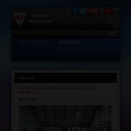
Haberler
Köşe Yazıları
İletişim
|
|
MAÇ SONUÇLARI
BASKETBOL
VOLEYBOL
HAKKIMIZDA
FOTO GALERİ
TEŞVİKİYE STORE
HABERLER
ZİYARETÇİ DEFTERİ
FİLEDE YILDIZLARDAN GÖKTÜRK ATLETİK
GALİBİYETİ.
ANTRENÖRLERİMİZ
06/12/2024
TAKIMLAR
HAFTALIK MAÇ PROGRAMI
KAMPLAR