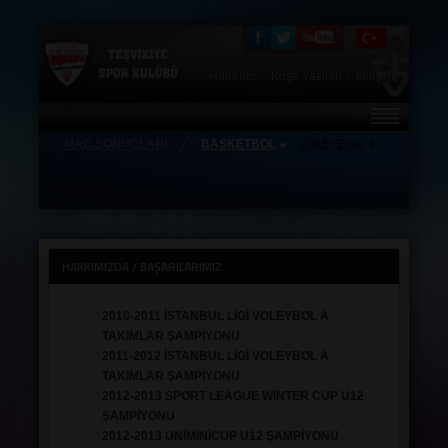
Haberler
Köşe Yazıları
İletişim
|
|
MAÇ SONUÇLARI
BASKETBOL
VOLEYBOL
HAKKIMIZDA
FOTO GALERİ
TEŞVİKİYE STORE
HAKKIMIZDA / BAŞARILARIMIZ
ZİYARETÇİ DEFTERİ
2010-2011 İSTANBUL LİGİ VOLEYBOL A
ANTRENÖRLERİMİZ
TAKIMLAR ŞAMPİYONU
TAKIMLAR
2011-2012 İSTANBUL LİGİ VOLEYBOL A
TAKIMLAR ŞAMPİYONU
HAFTALIK MAÇ PROGRAMI
2012-2013 SPORT LEAGUE WİNTER CUP U12
ŞAMPİYONU
KAMPLAR
2012-2013 UNİMİNİCUP U12 ŞAMPİYONU