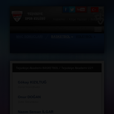
Haberler
Köşe Yazıları
İletişim
|
|
MAÇ SONUÇLARI
BASKETBOL
VOLEYBOL
HAKKIMIZDA
FOTO GALERİ
TEŞVİKİYE STORE
Teşvikiye Akademi BASKETBOL / Teşvikiye Akademi U21
ZİYARETÇİ DEFTERİ
ANTRENÖRLERİMİZ
Gökay KIZILTUĞ
Genel Koordinator
TAKIMLAR
Onur DOĞAN
HAFTALIK MAÇ PROGRAMI
Şube Sorumlusu
KAMPLAR
Nazım Sercan İLGAR