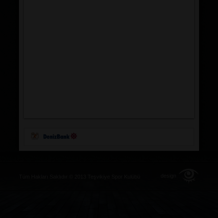
design
Tüm Hakları Saklıdır © 2013 Teşvikiye Spor Kulübü